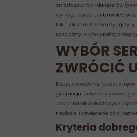
amortyzatorów i damperów (wymian
wymaga użycia centrownicy, oraz s
takie jak stuki, trzaski czy zgrz
specjalisty. Profesjonalny przeglą
WYBÓR SE
ZWRÓCIĆ 
Decyzja o oddaniu roweru w ręce f
gwarancja rzetelnie wykonanej usł
uwagę na kilka kluczowych aspekt
niedbale. Poświęcenie chwili na we
Kryteria dobre