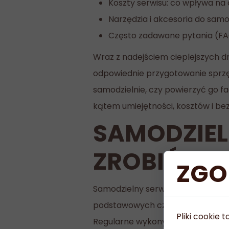
Koszty serwisu: co wpływa na
Narzędzia i akcesoria do samo
Często zadawane pytania (F
Wraz z nadejściem cieplejszych d
odpowiednie przygotowanie sprz
samodzielnie, czy powierzyć go 
kątem umiejętności, kosztów i be
SAMODZIEL
ZROBIĆ SA
ZGO
Samodzielny serwis roweru to dos
podstawowych czynności konserwa
Pliki cookie
Regularne wykonywanie tych zada