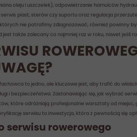
a oleju i uszczelek), odpowietrzanie hamulców hydrauli
erwis piast, sterów czy suportu oraz regulacja przerzute
yty, których nie potrafimy zdiagnozować, również powinny b
d jest także zalecany co najmniej raz w roku, nawet jeśli 
RWISU ROWEROWEG
UWAGĘ?
achowca to jedno, ale kluczowe jest, aby trafić do właści
ugi i bezpieczeństwa. Zastanawiając się, jak wybrać ser
ów, które odróżniają profesjonalne warsztaty od miejsc
ryfikację serwisu to inwestycja, która z pewnością się opł
go serwisu rowerowego