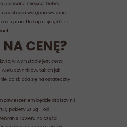
 o polecane miejsca. Dobry
e przedstawia wstępną wycenę.
kres prac. Unikaj miejsc, które
iach.
 NA CENĘ?
ytą w warsztacie jest cena.
wielu czynników, takich jak
ie, co składa się na ostateczny
m zawieszeniem będzie droższy niż
ją pakiety usług – od
ebranie roweru na części