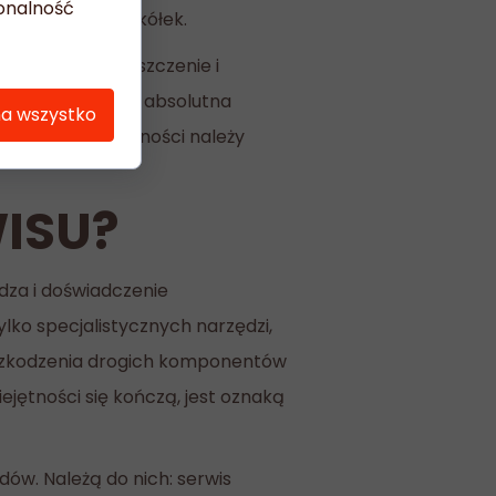
jonalność
asjonata dwóch kółek.
m dokładne czyszczenie i
i komponentów to absolutna
na wszystko
o prostych czynności należy
ISU?
dza i doświadczenie
ko specjalistycznych narzędzi,
 uszkodzenia drogich komponentów
ejętności się kończą, jest oznaką
ów. Należą do nich: serwis