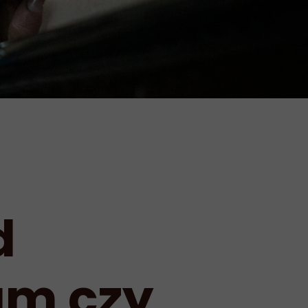
d
am czy