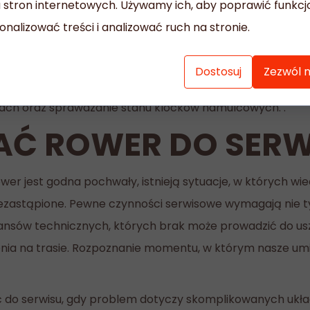
 stron internetowych. Używamy ich, aby poprawić funkc
ament dbałości o rower, który jest w zasięgu każdego p
onalizować treści i analizować ruch na stronie.
ykonać we własnym zakresie, obejmują przede wszystki
zym wrogiem napędu, dlatego regularne mycie ramy, kół 
Dostosuj
Zezwól 
roweru kluczowe jest prawidłowe smarowanie łańcucha. D
nach oraz sprawdzanie stanu klocków hamulcowych. .
AĆ ROWER DO SERW
er jest godna pochwały, istnieją sytuacje, w których wie
zastąpione. Pewne czynności serwisowe wymagają nie tyl
 niuansów technicznych, których brak może prowadzić do
enia na trasie. Rozpoznanie momentu, w którym nasze umi
 do serwisu, gdy problem dotyczy skomplikowanych układ