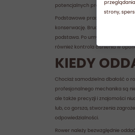
przeglądania
potencjalnych problemów. To fund
strony, spers
Podstawowe prace, które można w
konserwację. Brud jest najwięks
podstawa. Po umyciu i osuszeniu 
również kontrola ciśnienia w opo
KIEDY ODD
Chociaż samodzielna dbałość o row
profesjonalnego mechanika są nie
ale także precyzji i znajomości
lub, co gorsza, stworzenia zagroż
odpowiedzialności.
Rower należy bezwzględnie oddać