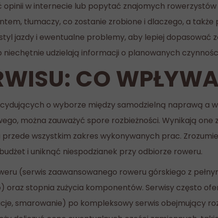
 opinii w internecie lub popytać znajomych rowerzystów
ntem, tłumaczy, co zostanie zrobione i dlaczego, a takż
styl jazdy i ewentualne problemy, aby lepiej dopasować za
ub niechętnie udzielają informacji o planowanych czynnośc
RWISU: CO WPŁYWA
ydujących o wyborze między samodzielną naprawą a wiz
wego, można zauważyć spore rozbieżności. Wynikają one z 
, a przede wszystkim zakres wykonywanych prac. Zrozumien
budżet i uniknąć niespodzianek przy odbiorze roweru.
oweru (serwis zaawansowanego roweru górskiego z pełny
oraz stopnia zużycia komponentów. Serwisy często oferu
je, smarowanie) po kompleksowy serwis obejmujący roz