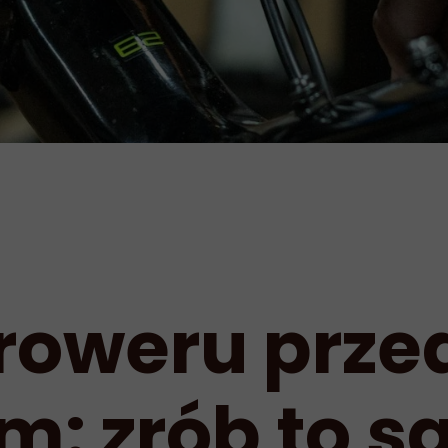
 roweru prze
m: zrób to s