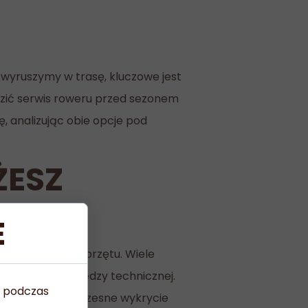
 wyruszymy w trasę, kluczowe jest
zić serwis roweru przed sezonem
 analizując obie opcje pod
ŻESZ
E
anie własnego sprzętu. Wiele
wansowanej wiedzy technicznej.
u podczas
e pozwala na wczesne wykrycie