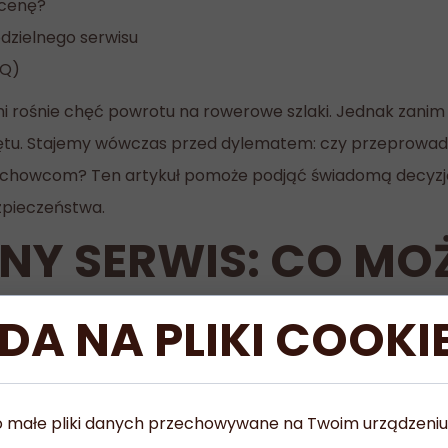
 cenę?
dzielnego serwisu
AQ)
ni rośnie chęć powrotu na rowerowe szlaki. Jednak zanim
ętu. Stajemy wówczas przed dylematem: czy przeprowad
fachowcom? Ten artykuł pomoże podjąć świadomą decyzję,
zpieczeństwa.
NY SERWIS: CO MO
M?
DA NA PLIKI COOKI
konały sposób na zaoszczędzenie pieniędzy i lepsze pozn
cyjnych nie wymaga specjalistycznych narzędzi ani zaa
 to małe pliki danych przechowywane na Twoim urządzeni
ń nie tylko przedłuża żywotność komponentów, ale takż